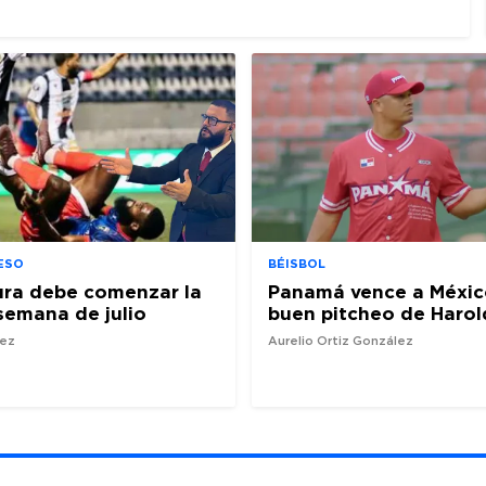
ESO
BÉISBOL
ura debe comenzar la
Panamá vence a Méxic
semana de julio
buen pitcheo de Harol
nez
Aurelio Ortiz González