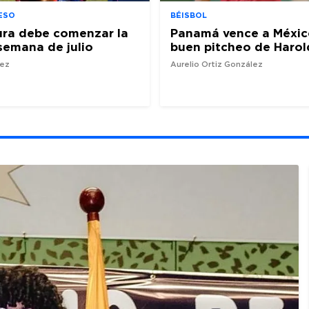
ESO
BÉISBOL
ura debe comenzar la
Panamá vence a Méxic
semana de julio
buen pitcheo de Harol
nez
Aurelio Ortiz González