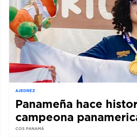
AJEDREZ
Panameña hace histor
campeona panamerican
COS PANAMÁ