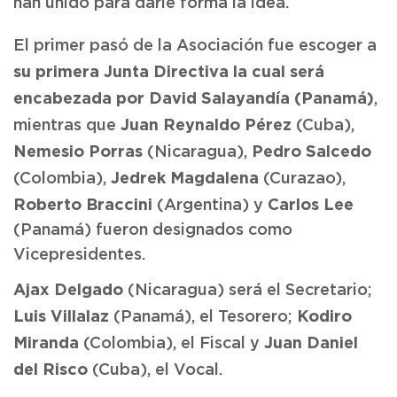
han unido para darle forma la idea.
El primer pasó de la Asociación fue escoger a
su primera Junta Directiva la cual será
encabezada por David Salayandía (Panamá)
,
Juan Reynaldo Pérez
mientras que
(Cuba),
Nemesio Porras
Pedro Salcedo
(Nicaragua),
Jedrek Magdalena
(Colombia),
(Curazao),
Roberto Braccini
Carlos Lee
(Argentina) y
(Panamá) fueron designados como
Vicepresidentes.
Ajax Delgado
(Nicaragua) será el Secretario;
Luis Villalaz
Kodiro
(Panamá), el Tesorero;
Miranda
Juan Daniel
(Colombia), el Fiscal y
del Risco
(Cuba), el Vocal.