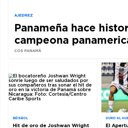
AJEDREZ
Panameña hace histor
campeona panamerican
COS PANAMÁ
BÉISBOL
DURO AL HU
Hit de oro de Joshwan Wright
El Apert