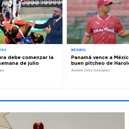
ESO
BÉISBOL
ura debe comenzar la
Panamá vence a Méxic
semana de julio
buen pitcheo de Harol
nez
Aurelio Ortiz González