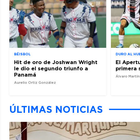
BÉISBOL
DURO AL HU
Hit de oro de Joshwan Wright
El Apert
le dio el segundo triunfo a
primera 
Panamá
Álvaro Martí
Aurelio Ortiz González
ÚLTIMAS NOTICIAS