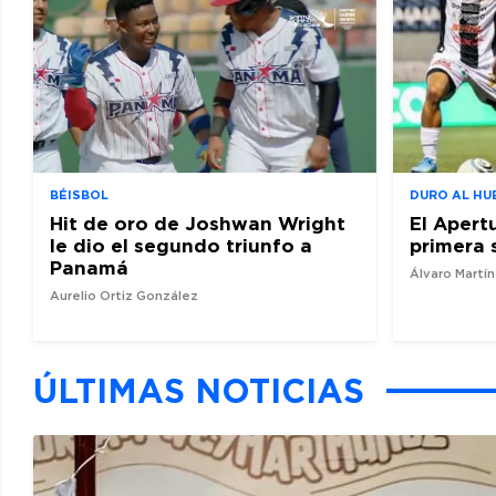
BÉISBOL
DURO AL HU
Hit de oro de Joshwan Wright
El Apert
le dio el segundo triunfo a
primera 
Panamá
Álvaro Martí
Aurelio Ortiz González
ÚLTIMAS NOTICIAS