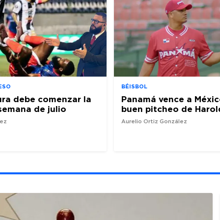
ESO
BÉISBOL
ura debe comenzar la
Panamá vence a Méxic
semana de julio
buen pitcheo de Harol
nez
Aurelio Ortiz González