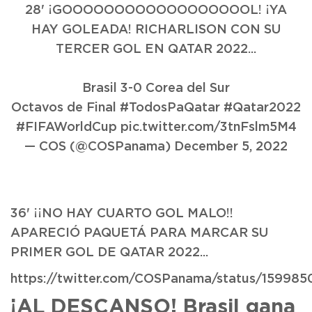
28' ¡GOOOOOOOOOOOOOOOOOOL! ¡YA
HAY GOLEADA! RICHARLISON CON SU
TERCER GOL EN QATAR 2022...
Brasil 3-0 Corea del Sur
Octavos de Final
#TodosPaQatar
#Qatar2022
#FIFAWorldCup
pic.twitter.com/3tnFslm5M4
— COS (@COSPanama)
December 5, 2022
36' ¡¡NO HAY CUARTO GOL MALO!!
APARECIÓ PAQUETÁ PARA MARCAR SU
PRIMER GOL DE QATAR 2022...
https://twitter.com/COSPanama/status/1599
¡AL DESCANSO! Brasil gana