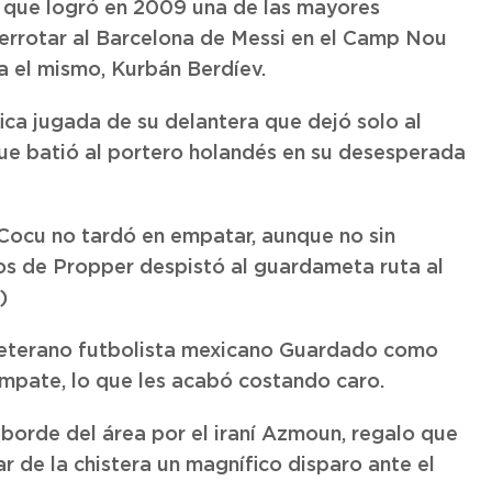
 que logró en 2009 una de las mayores
derrotar al Barcelona de Messi en el Camp Nou
a el mismo, Kurbán Berdíev.
ica jugada de su delantera que dejó solo al
que batió al portero holandés en su desesperada
p Cocu no tardó en empatar, aunque no sin
os de Propper despistó al guardameta ruta al
)
veterano futbolista mexicano Guardado como
mpate, lo que les acabó costando caro.
borde del área por el iraní Azmoun, regalo que
 de la chistera un magnífico disparo ante el