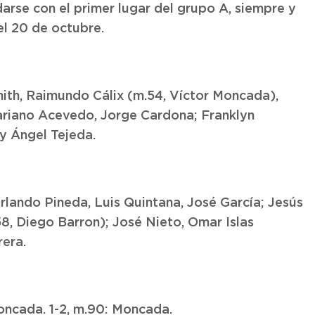
darse con el primer lugar del grupo A, siempre y
el 20 de octubre.
th, Raimundo Cálix (m.54, Víctor Moncada),
ariano Acevedo, Jorge Cardona; Franklyn
y Ángel Tejeda.
Orlando Pineda, Luis Quintana, José García; Jesús
58, Diego Barron); José Nieto, Omar Islas
era.
 Moncada. 1-2, m.90: Moncada.