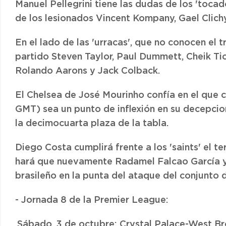
Manuel Pellegrini tiene las dudas de los 'toca
de los lesionados Vincent Kompany, Gael Clich
En el lado de las 'urracas', que no conocen el t
partido Steven Taylor, Paul Dummett, Cheik Ti
Rolando Aarons y Jack Colback.
El Chelsea de José Mourinho confía en el que
GMT) sea un punto de inflexión en su decepcio
la decimocuarta plaza de la tabla.
Diego Costa cumplirá frente a los 'saints' el te
hará que nuevamente Radamel Falcao García y 
brasileño en la punta del ataque del conjunto d
- Jornada 8 de la Premier League:
.Sábado, 3 de octubre: Crystal Palace-West Br