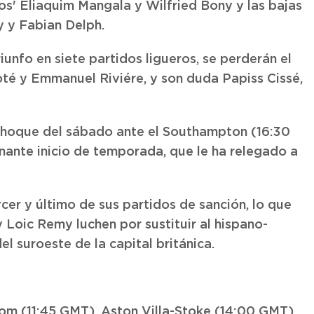
dos' Eliaquim Mangala y Wilfried Bony y las bajas
y y Fabian Delph.
riunfo en siete partidos ligueros, se perderán el
oté y Emmanuel Riviére, y son duda Papiss Cissé,
 choque del sábado ante el Southampton (16:30
nante inicio de temporada, que le ha relegado a
rcer y último de sus partidos de sanción, lo que
Loic Remy luchen por sustituir al hispano-
el suroeste de la capital británica.
om (11:45 GMT), Aston Villa-Stoke (14:00 GMT),