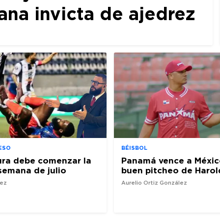
a invicta de ajedrez
ESO
BÉISBOL
ura debe comenzar la
Panamá vence a Méxic
semana de julio
buen pitcheo de Harol
nez
Aurelio Ortiz González