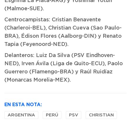
Esgrima La Plata-ARG) y Yoshimar Yotún
(Malmoe-SUE).
Centrocampistas: Cristian Benavente
(Charleroi-BEL), Christian Cueva (Sao Paulo-
BRA), Édison Flores (Aalborg-DIN) y Renato
Tapia (Feyenoord-NED).
Delanteros: Luiz Da Silva (PSV Eindhoven-
NED), Irven Ávila (Liga de Quito-ECU), Paolo
Guerrero (Flamengo-BRA) y Raúl Ruidíaz
(Monarcas Morelia-MEX).
EN ESTA NOTA:
ARGENTINA
PERÚ
PSV
CHRISTIAN