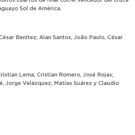
éditos cuartos de final con el vencedor del cruce
raguayo Sol de América.
 César Benítez; Alan Santos, João Paulo, César
ristian Lema, Cristian Romero, José Rojas;
ré, Jorge Velázquez; Matías Suárez y Claudio