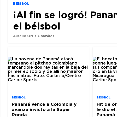
BÉISBOL
¡Al fin se logró! Pan
el béisbol
Aurelio Ortiz González
BÉISBOL
BÉISBOL
Panamá vence a Colombia y
Hit de o
avanza invicto a la Super
le dio e
Ronda
Panamá