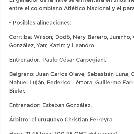
El ganador de la llave se enfrentará en unos in
entre el colombiano Atlético Nacional y el pa
- Posibles alineaciones:
Coritiba: Wilson; Dodô, Nery Bareiro, Juninho,
González, Yan; Kazim y Leandro.
Entrenador: Paulo César Carpegiani.
Belgrano: Juan Carlos Olave; Sebastián Luna, C
Nahuel Luján, Federico Lértora, Guillermo Far
Bieler.
Entrenador: Esteban González.
Árbitro: el uruguayo Christian Ferreyra.