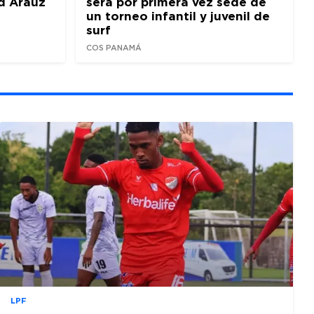
d Araúz
será por primera vez sede de
un torneo infantil y juvenil de
surf
COS PANAMÁ
LPF