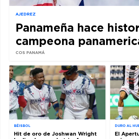
AJEDREZ
Panameña hace histor
campeona panamerican
COS PANAMÁ
BÉISBOL
DURO AL HU
Hit de oro de Joshwan Wright
El Apert