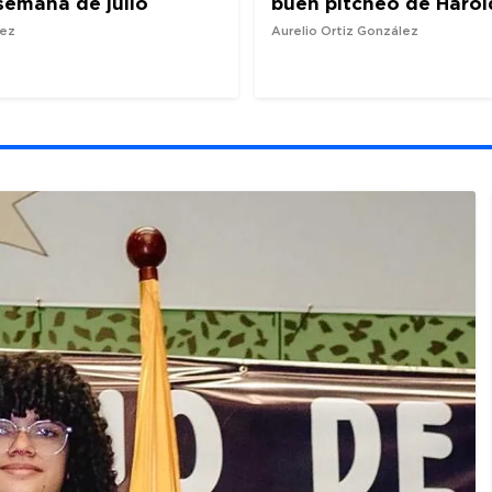
semana de julio
buen pitcheo de Harol
nez
Aurelio Ortiz González