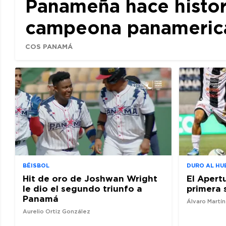
Panameña hace histor
campeona panamerican
COS PANAMÁ
BÉISBOL
DURO AL HU
Hit de oro de Joshwan Wright
El Apert
le dio el segundo triunfo a
primera 
Panamá
Álvaro Martí
Aurelio Ortiz González