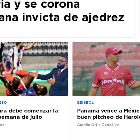
ia y se corona
a invicta de ajedrez
ESO
BÉISBOL
ura debe comenzar la
Panamá vence a Méxic
semana de julio
buen pitcheo de Harol
nez
Aurelio Ortiz González