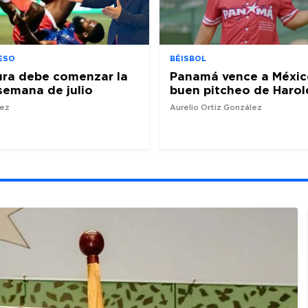
ESO
BÉISBOL
ura debe comenzar la
Panamá vence a Méxic
semana de julio
buen pitcheo de Harol
nez
Aurelio Ortiz González