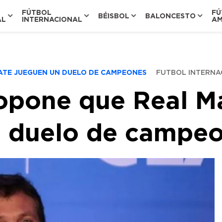
FÚTBOL
FÚ
BÉISBOL
BALONCESTO
AL
INTERNACIONAL
AM
LATE JUEGUEN UN DUELO DE CAMPEONES
FUTBOL INTERNA
pone que Real Ma
n duelo de campe