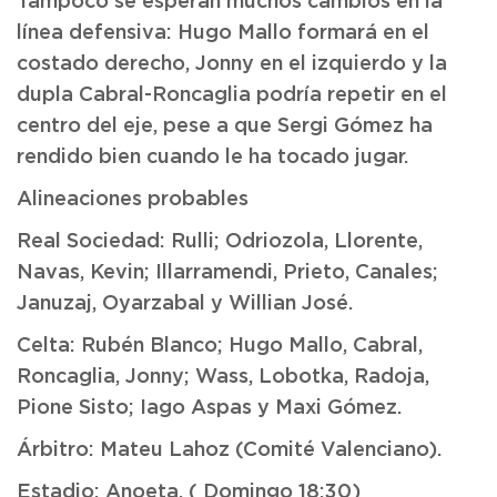
Tampoco se esperan muchos cambios en la
línea defensiva: Hugo Mallo formará en el
costado derecho, Jonny en el izquierdo y la
dupla Cabral-Roncaglia podría repetir en el
centro del eje, pese a que Sergi Gómez ha
rendido bien cuando le ha tocado jugar.
Alineaciones probables
Real Sociedad: Rulli; Odriozola, Llorente,
Navas, Kevin; Illarramendi, Prieto, Canales;
Januzaj, Oyarzabal y Willian José.
Celta: Rubén Blanco; Hugo Mallo, Cabral,
Roncaglia, Jonny; Wass, Lobotka, Radoja,
Pione Sisto; Iago Aspas y Maxi Gómez.
Árbitro: Mateu Lahoz (Comité Valenciano).
Estadio: Anoeta. ( Domingo 18:30)