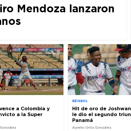
iro Mendoza lanzaron
anos
BÉISBOL
vence a Colombia y
Hit de oro de Joshwan
nvicto a la Super
le dio el segundo triu
Panamá
z González
Aurelio Ortiz González