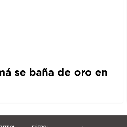
amá se baña de oro en
FUTBOL
FÚTBOL