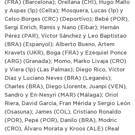
(FRA) (Barcelona); Orellana (CHI), Hugo Mallo
y Aspas (1p) (Celta); Mosquera, Lucas (1p) y
Celso Borges (CRC) (Deportivo); Bebé (POR),
Sergi Enrich, Ramis y Nano (Eibar); Hernán
Pérez (PAR), Víctor Sánchez y Leo Baptistao
(BRA) (Espanyol); Alberto Bueno, Artem
Kravets (UKR), Boga (FRA) y Ezequiel Ponce
(ARG) (Granada); Momo, Marko Livaja (CRO)
y Viera (1p) (Las Palmas); Diego Rico, Víctor
Díaz y Luciano Neves (BRA) (Leganés);
Charles (BRA), Diego Llorente, Juanpi (VEN),
Sandro y En-Nesyri (MAR) (Málaga); Oriol
Riera, David García, Fran Mérida y Sergio León
(Osasuna); James (COL), Cristiano Ronaldo
(POR), Pepe (POR), Danilo (BRA), Modric
(CRO), Álvaro Morata y Kroos (ALE) (Real