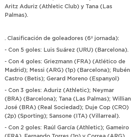
Aritz Aduriz (Athletic Club) y Tana (Las
Palmas).
. Clasificación de goleadores (6ª jornada):
- Con 5 goles: Luis Suárez (URU) (Barcelona).
- Con 4 goles: Griezmann (FRA) (Atlético de
Madrid); Messi (ARG) (1p) (Barcelona); Rubén
Castro (Betis); Gerard Moreno (Espanyol)
- Con 3 goles: Aduriz (Athletic); Neymar
(BRA) (Barcelona); Tana (Las Palmas); Willian
José (BRA) (Real Sociedad); Duje Cop (CRO)
(2p) (Sporting); Sansone (ITA) (Villarreal).
- Con 2 goles: Raúl García (Athletic); Gameiro
(FRA), Fernando Torres (1p) y Correa (ARG)