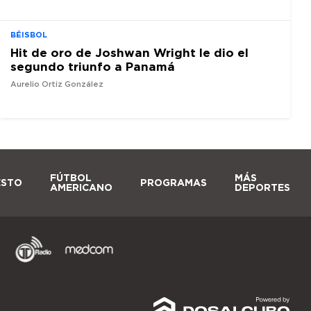
BÉISBOL
Hit de oro de Joshwan Wright le dio el
segundo triunfo a Panamá
Aurelio Ortiz González
FÚTBOL
MÁS
ESTO
PROGRAMAS
AMERICANO
DEPORTES