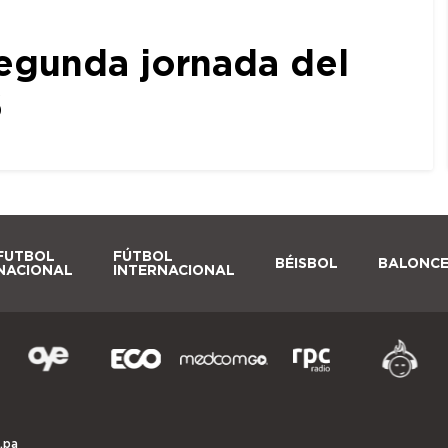
egunda jornada del
6
FUTBOL
FÚTBOL
BÉISBOL
BALONC
NACIONAL
INTERNACIONAL
.pa