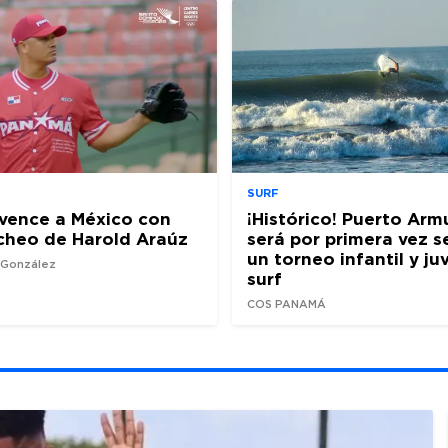
SURF
vence a México con
¡Histórico! Puerto Arm
cheo de Harold Araúz
será por primera vez 
un torneo infantil y ju
z González
surf
COS PANAMÁ