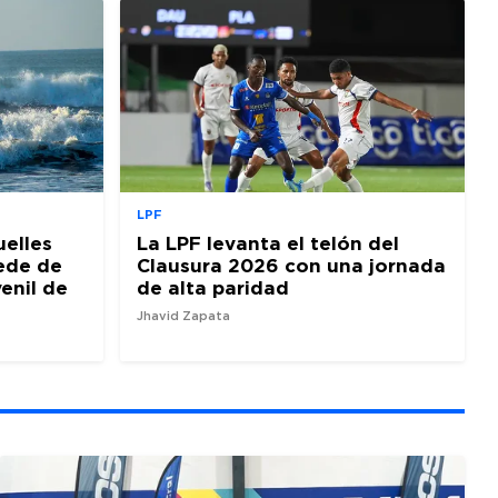
LPF
uelles
La LPF levanta el telón del
sede de
Clausura 2026 con una jornada
venil de
de alta paridad
Jhavid Zapata