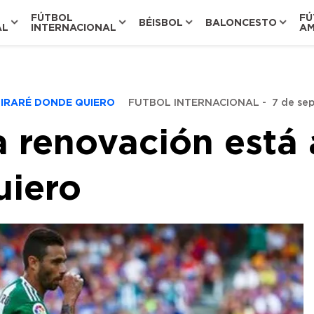
FÚTBOL
FÚ
BÉISBOL
BALONCESTO
AL
INTERNACIONAL
AM
TIRARÉ DONDE QUIERO
FUTBOL INTERNACIONAL
-
7 de se
 renovación está 
uiero