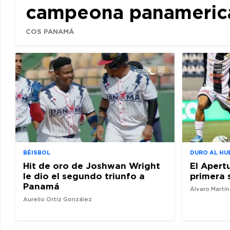
campeona panamerican
COS PANAMÁ
BÉISBOL
DURO AL HU
Hit de oro de Joshwan Wright
El Apert
le dio el segundo triunfo a
primera 
Panamá
Álvaro Martí
Aurelio Ortiz González