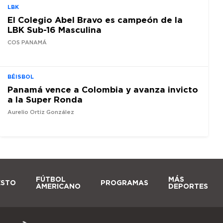
LBK
El Colegio Abel Bravo es campeón de la
LBK Sub-16 Masculina
COS PANAMÁ
BÉISBOL
Panamá vence a Colombia y avanza invicto
a la Super Ronda
Aurelio Ortiz González
FÚTBOL
MÁS
ESTO
PROGRAMAS
AMERICANO
DEPORTES