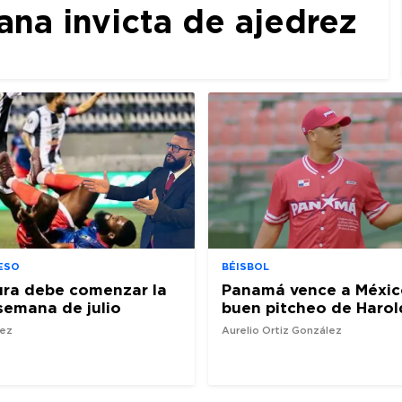
a invicta de ajedrez
ESO
BÉISBOL
ura debe comenzar la
Panamá vence a Méxic
semana de julio
buen pitcheo de Harol
nez
Aurelio Ortiz González