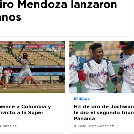
iro Mendoza lanzaron
anos
BÉISBOL
vence a Colombia y
Hit de oro de Joshwan
nvicto a la Super
le dio el segundo triu
Panamá
z González
Aurelio Ortiz González