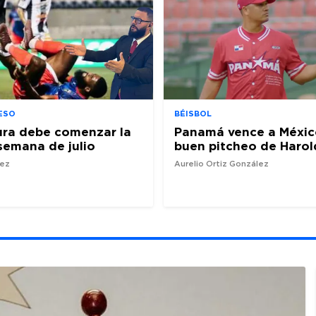
ESO
BÉISBOL
ura debe comenzar la
Panamá vence a Méxic
semana de julio
buen pitcheo de Harol
nez
Aurelio Ortiz González