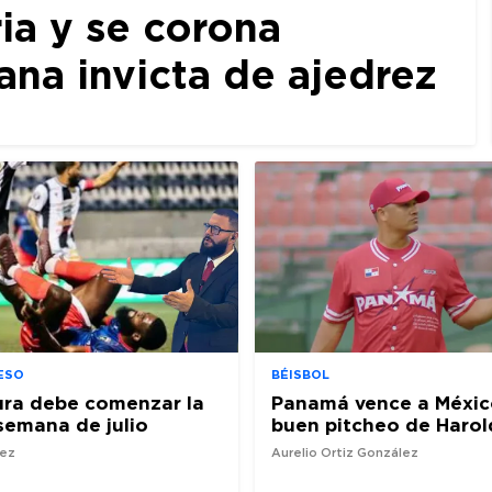
ia y se corona
a invicta de ajedrez
ESO
BÉISBOL
ura debe comenzar la
Panamá vence a Méxic
semana de julio
buen pitcheo de Harol
nez
Aurelio Ortiz González