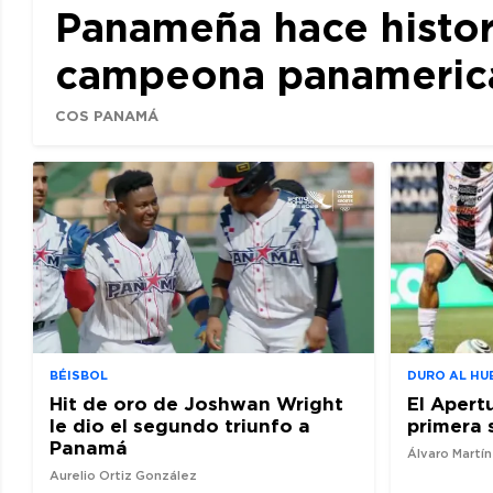
Panameña hace histor
campeona panamerican
COS PANAMÁ
BÉISBOL
DURO AL HU
Hit de oro de Joshwan Wright
El Apert
le dio el segundo triunfo a
primera 
Panamá
Álvaro Martí
Aurelio Ortiz González