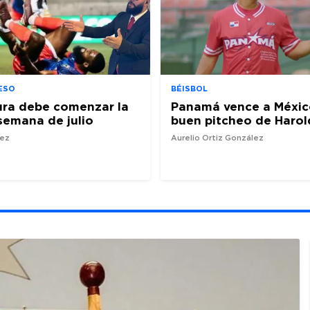
ESO
BÉISBOL
ura debe comenzar la
Panamá vence a Méxic
semana de julio
buen pitcheo de Harol
nez
Aurelio Ortiz González