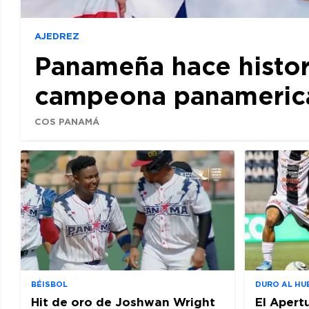
AJEDREZ
Panameña hace histor
campeona panamerican
COS PANAMÁ
BÉISBOL
DURO AL HU
Hit de oro de Joshwan Wright
El Apert