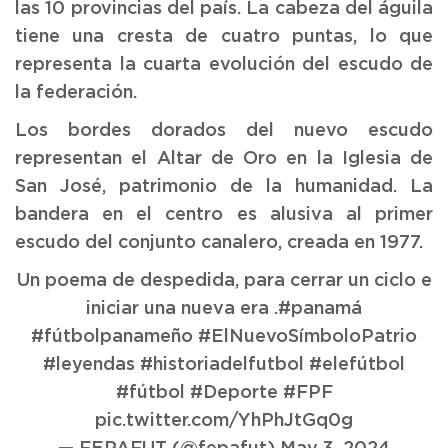
las 10 provincias del país. La cabeza del águila
tiene una cresta de cuatro puntas, lo que
representa la cuarta evolución del escudo de
la federación.
Los bordes dorados del nuevo escudo
representan el Altar de Oro en la Iglesia de
San José, patrimonio de la humanidad. La
bandera en el centro es alusiva al primer
escudo del conjunto canalero, creada en 1977.
Un poema de despedida, para cerrar un ciclo e
iniciar una nueva era .
#panamá
#fútbolpanameño
#ElNuevoSímboloPatrio
#leyendas
#historiadelfutbol
#elefútbol
#fútbol
#Deporte
#FPF
pic.twitter.com/YhPhJtGq0g