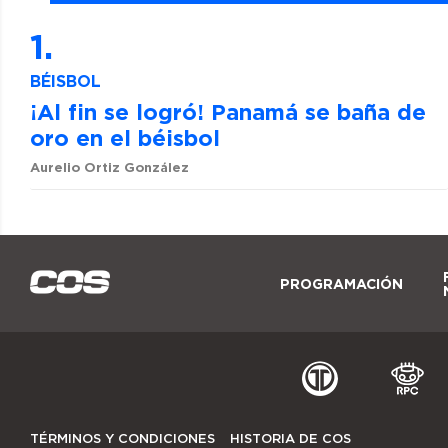
BÉISBOL
¡Al fin se logró! Panamá se baña de
oro en el béisbol
Aurelio Ortiz González
PROGRAMACIÓN
TÉRMINOS Y CONDICIONES
HISTORIA DE COS