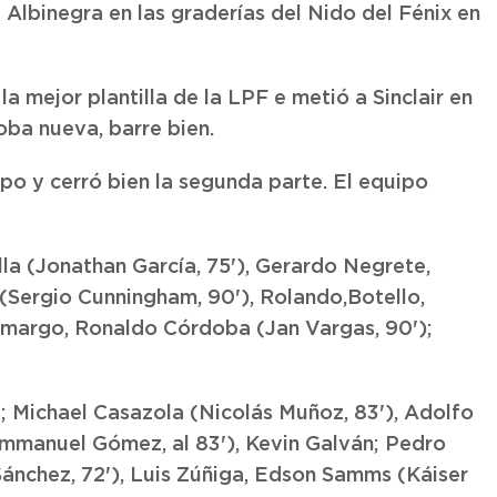
a Albinegra en las graderías del Nido del Fénix en
 mejor plantilla de la LPF e metió a Sinclair en
oba nueva, barre bien.
mpo y cerró bien la segunda parte. El equipo
lla (Jonathan García, 75'), Gerardo Negrete,
 (Sergio Cunningham, 90'), Rolando,Botello,
Camargo, Ronaldo Córdoba (Jan Vargas, 90');
; Michael Casazola (Nicolás Muñoz, 83'), Adolfo
mmanuel Gómez, al 83'), Kevin Galván; Pedro
Sánchez, 72'), Luis Zúñiga, Edson Samms (Káiser