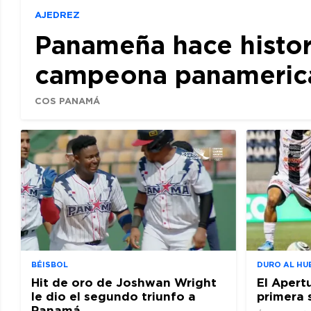
AJEDREZ
Panameña hace histor
campeona panamerican
COS PANAMÁ
BÉISBOL
DURO AL HU
Hit de oro de Joshwan Wright
El Apert
le dio el segundo triunfo a
primera 
Panamá