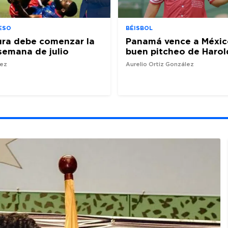
ESO
BÉISBOL
ura debe comenzar la
Panamá vence a Méxic
semana de julio
buen pitcheo de Harol
nez
Aurelio Ortiz González