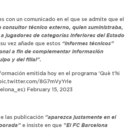
es con un comunicado en el que se admite que el
n consultor técnico externo, quien suministraba,
 a jugadores de categorías inferiores del Estado
a su vez añade que estos
“informes técnicos”
ional a fin de complementar información
po y del filial".
información emitida hoy en el programa 'Què t’hi
pic.twitter.com/8G7mVyYrle
elona_es)
February 15, 2023
e las publicación
"aparezca justamente en el
e insiste en que
mporada"
"El FC Barcelona