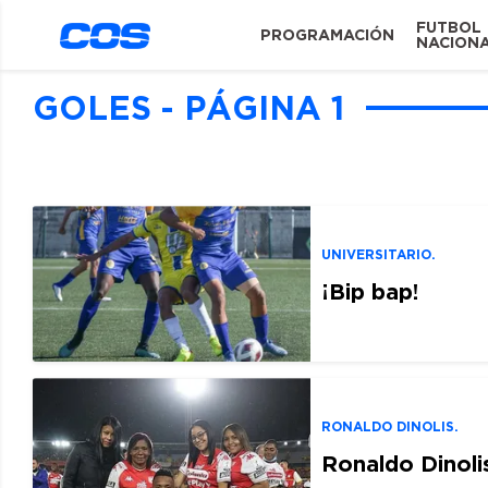
FUTBOL
PROGRAMACIÓN
NACION
GOLES - PÁGINA 1
UNIVERSITARIO.
¡Bip bap!
RONALDO DINOLIS.
Ronaldo Dinol