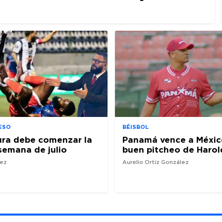
ESO
BÉISBOL
ura debe comenzar la
Panamá vence a Méxic
semana de julio
buen pitcheo de Harol
nez
Aurelio Ortiz González