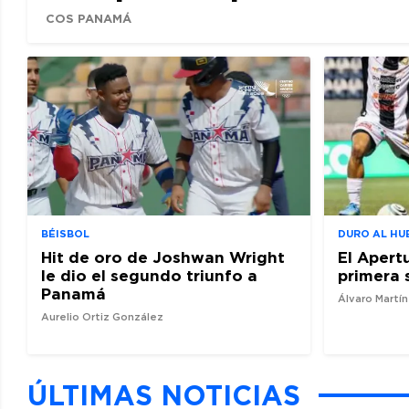
COS PANAMÁ
BÉISBOL
DURO AL HU
Hit de oro de Joshwan Wright
El Apert
le dio el segundo triunfo a
primera 
Panamá
Álvaro Martí
Aurelio Ortiz González
ÚLTIMAS NOTICIAS