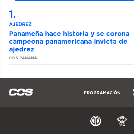
AJEDREZ
Panameña hace historia y se corona
campeona panamericana invicta de
ajedrez
COS PANAMÁ
PROGRAMACIÓN