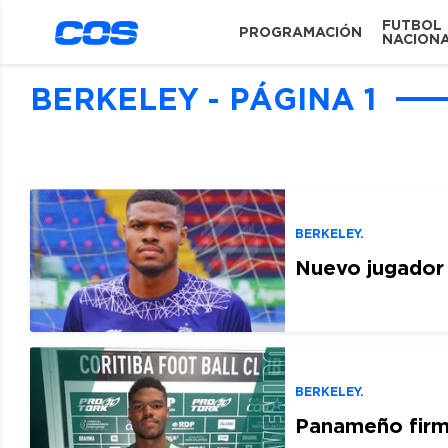
FUTBOL
PROGRAMACIÓN
NACION
BERKELEY - PÁGINA 1
BERKELEY.
Nuevo jugador 
BERKELEY.
Panameño firmó