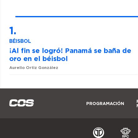
BÉISBOL
¡Al fin se logró! Panamá se baña de
oro en el béisbol
Aurelio Ortiz González
PROGRAMACIÓN