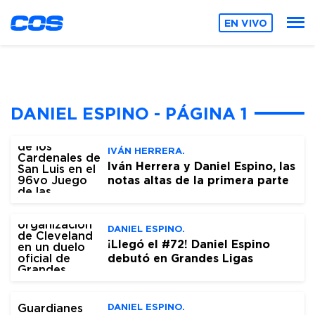
EN VIVO
DANIEL ESPINO - PÁGINA 1
IVÁN HERRERA.
Iván Herrera y Daniel Espino, las
notas altas de la primera parte
DANIEL ESPINO.
¡Llegó el #72! Daniel Espino
debutó en Grandes Ligas
DANIEL ESPINO.