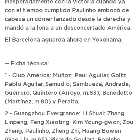
inesperadamente con la victoria cuando ya
con el tiempo cumplido Paulinho embocó de
cabeza un córner lanzado desde la derecha y
mandó a la lona a un desconcertado América.
El Barcelona aguarda ahora en Yokohama.
-- Ficha técnica:
1 - Club América: Muñoz; Paul Aguilar, Goltz,
Pablo Aguilar, Samudio; Sambueza, Andrade,
Guerrero, Quintero (Arroyo, m.83); Benedetto
(Martínez, m.80) y Peralta.
2 - Guangzhou Evergrande: Li Shuai; Zhang
Linpeng, Feng Xiaoting, Kim Young-gwon, Zou
Zheng; Paulinho, Zheng Zhi, Huang Bowen
(Gao Lin, m.65), Ricardo Goulart, Robinho