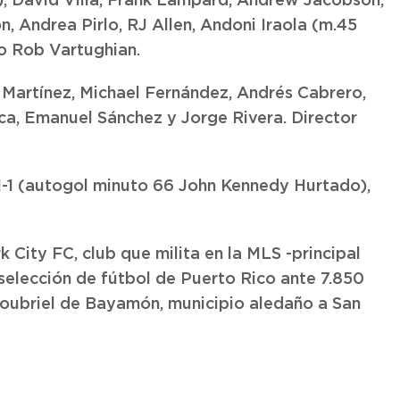
), David Villa, Frank Lampard, Andrew Jacobson,
, Andrea Pirlo, RJ Allen, Andoni Iraola (m.45
co Rob Vartughian.
s Martínez, Michael Fernández, Andrés Cabrero,
oca, Emanuel Sánchez y Jorge Rivera. Director
, 1-1 (autogol minuto 66 John Kennedy Hurtado),
 City FC, club que milita en la MLS -principal
 selección de fútbol de Puerto Rico ante 7.850
oubriel de Bayamón, municipio aledaño a San