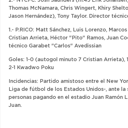
2.- NYCFC: Josh Saunders (m.45 Erik Johansen
Thomas McNamara, Chris Wingert, Khiry Shelton
Jason Hernández), Tony Taylor. Director técni
1.- P.RICO: Matt Sánchez, Luis Lorenzo, Marco
Cristian Arrieta, Héctor "Pito" Ramos, Juan C
técnico Garabet "Carlos" Avedissian
Goles: 1-0 (autogol minuto 7 Cristian Arrieta)
2-1 Kwadwo Poku
Incidencias: Partido amistoso entre el New York
Liga de fútbol de los Estados Unidos-, ante la
personas pagando en el estadio Juan Ramón L
Juan.