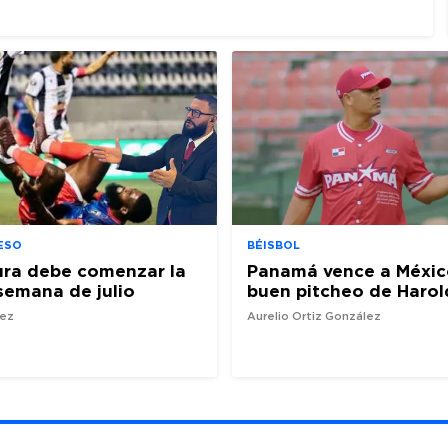
ESO
BÉISBOL
ura debe comenzar la
Panamá vence a Méxic
semana de julio
buen pitcheo de Harol
nez
Aurelio Ortiz González