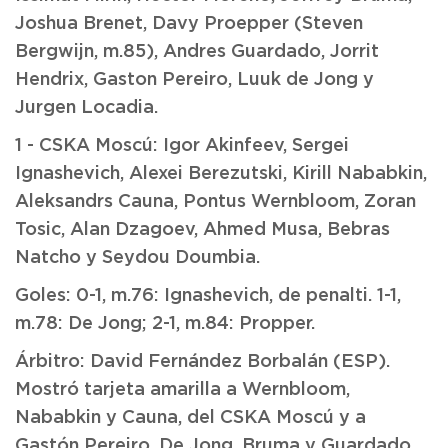
Joshua Brenet, Davy Proepper (Steven
Bergwijn, m.85), Andres Guardado, Jorrit
Hendrix, Gaston Pereiro, Luuk de Jong y
Jurgen Locadia.
1 - CSKA Moscú: Igor Akinfeev, Sergei
Ignashevich, Alexei Berezutski, Kirill Nababkin,
Aleksandrs Cauna, Pontus Wernbloom, Zoran
Tosic, Alan Dzagoev, Ahmed Musa, Bebras
Natcho y Seydou Doumbia.
Goles: 0-1, m.76: Ignashevich, de penalti. 1-1,
m.78: De Jong; 2-1, m.84: Propper.
Árbitro: David Fernández Borbalán (ESP).
Mostró tarjeta amarilla a Wernbloom,
Nababkin y Cauna, del CSKA Moscú y a
Gastón Pereiro, De Jong, Bruma y Guardado