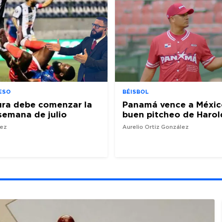
ESO
BÉISBOL
ura debe comenzar la
Panamá vence a Méxic
semana de julio
buen pitcheo de Harol
nez
Aurelio Ortiz González