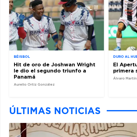
BÉISBOL
DURO AL HU
Hit de oro de Joshwan Wright
El Apert
le dio el segundo triunfo a
primera 
Panamá
Álvaro Martí
Aurelio Ortiz González
ÚLTIMAS NOTICIAS