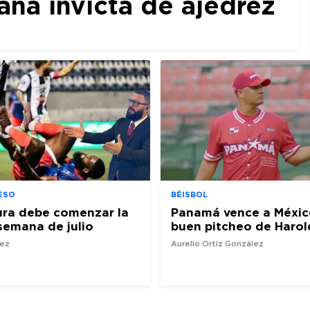
a invicta de ajedrez
ESO
BÉISBOL
ura debe comenzar la
Panamá vence a Méxic
semana de julio
buen pitcheo de Harol
nez
Aurelio Ortiz González