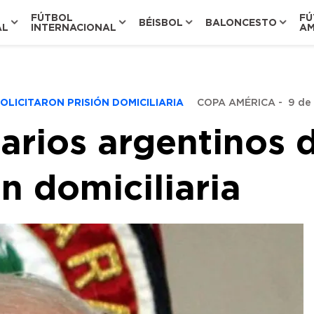
FÚTBOL
FÚ
BÉISBOL
BALONCESTO
AL
INTERNACIONAL
AM
LICITARON PRISIÓN DOMICILIARIA
COPA AMÉRICA
-
9 de
tarios argentinos
ón domiciliaria