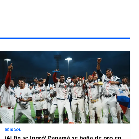
BÉISBOL
¡Al fin se logró! Panamá se baña de oro en