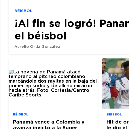
BÉISBOL
¡Al fin se logró! Pan
el béisbol
Aurelio Ortiz González
BÉISBOL
BÉISBOL
Panamá vence a Colombia y
Hit de o
avanza invicto a la Super
le dio e