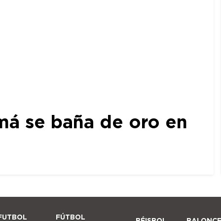
amá se baña de oro en
FUTBOL
FÚTBOL
BÉISBOL
BALONC