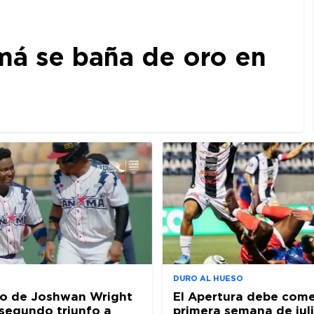
amá se baña de oro en
DURO AL HUESO
ro de Joshwan Wright
El Apertura debe come
l segundo triunfo a
primera semana de jul