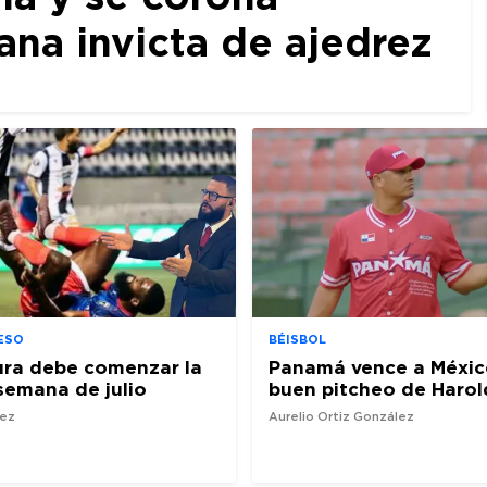
a invicta de ajedrez
ESO
BÉISBOL
ura debe comenzar la
Panamá vence a Méxic
semana de julio
buen pitcheo de Harol
nez
Aurelio Ortiz González