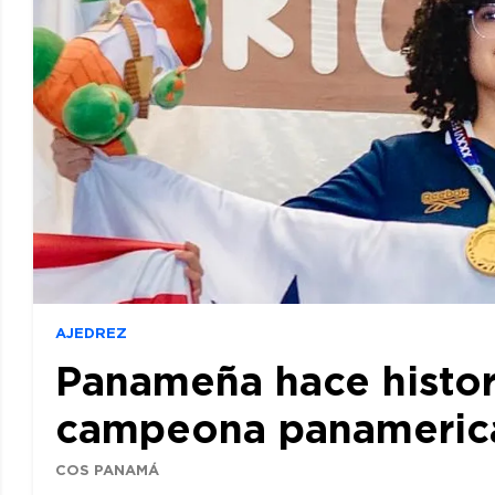
AJEDREZ
Panameña hace histor
campeona panamerican
COS PANAMÁ