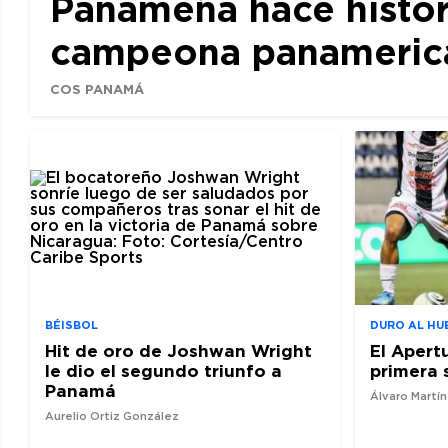
Panameña hace histor
campeona panamerican
COS PANAMÁ
BÉISBOL
DURO AL HU
Hit de oro de Joshwan Wright
El Apert
le dio el segundo triunfo a
primera 
Panamá
Álvaro Martí
Aurelio Ortiz González