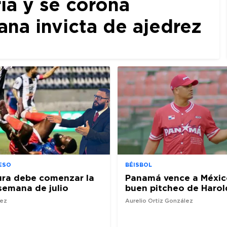
ia y se corona
a invicta de ajedrez
ESO
BÉISBOL
ura debe comenzar la
Panamá vence a Méxic
semana de julio
buen pitcheo de Harol
nez
Aurelio Ortiz González